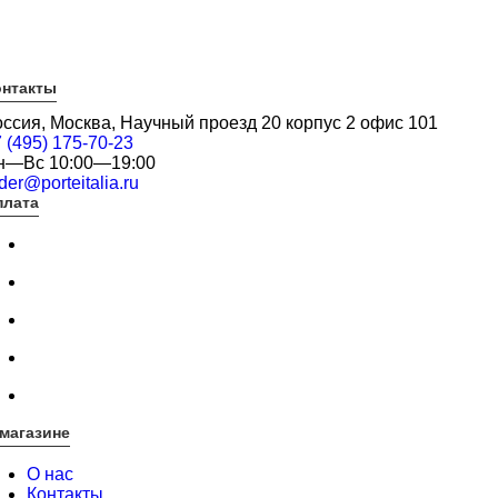
онтакты
оссия, Москва, Научный проезд 20 корпус 2 офис 101
 (495) 175-70-23
н—Вс 10:00—19:00
der@porteitalia.ru
плата
магазине
О нас
Контакты